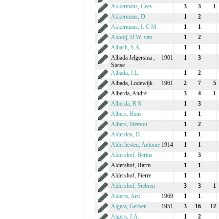
Akkermans, Cees
3
3
1
Akkermans, D
1
2
Akkermans, L C M
1
1
Akooij, D.W. van
1
2
Albach, S.A.
1
1
Albada Jelgersma ,
1901
1
3
Sietse
Albada, J.L.
1
2
Albada, Lodewijk
1961
2
7
5
Alberda, André
3
4
1
Alberda, R S
1
3
Albers, Hans
1
1
Albers, Siemon
1
2
Alderden, D.
1
1
Alderliesten, Antonie
1914
1
1
Aldershof, Bertus
1
3
Aldershof, Harm
1
1
Aldershof, Pierre
1
1
Aldershof, Siebren
3
3
1
Alderts, Ard
1969
1
1
Algera, Gerben
1951
3
16
12
Algera, J.A.
1
2