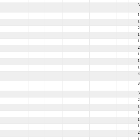
3
1
1
2
1
1
2
1
1
1
4
3
3
2
1
1
1
1
2
1