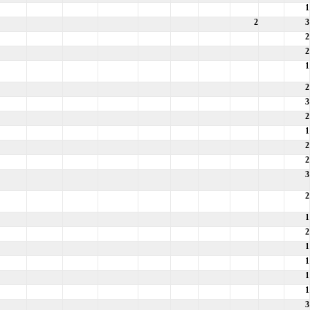
1
2
3
2
2
1
2
3
2
1
2
2
3
2
1
2
1
1
1
1
3