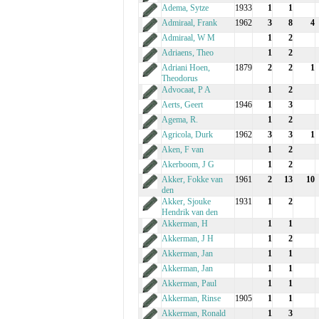
Adema, Sytze
1933
1
1
Admiraal, Frank
1962
3
8
4
Admiraal, W M
1
2
Adriaens, Theo
1
2
Adriani Hoen,
1879
2
2
1
Theodorus
Advocaat, P A
1
2
Aerts, Geert
1946
1
3
Agema, R.
1
2
Agricola, Durk
1962
3
3
1
Aken, F van
1
2
Akerboom, J G
1
2
Akker, Fokke van
1961
2
13
10
den
Akker, Sjouke
1931
1
2
Hendrik van den
Akkerman, H
1
1
Akkerman, J H
1
2
Akkerman, Jan
1
1
Akkerman, Jan
1
1
Akkerman, Paul
1
1
Akkerman, Rinse
1905
1
1
Akkerman, Ronald
1
3