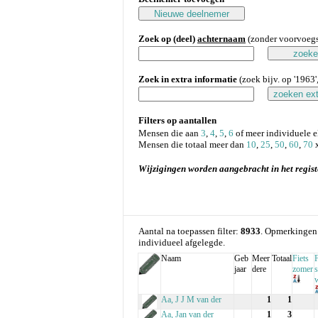
Zoek op (deel)
achternaam
(zonder voorvoegse
Zoek in extra informatie
(zoek bijv. op '1963', 
Filters op aantallen
Mensen die aan
3
,
4
,
5
,
6
of meer individuele 
Mensen die totaal meer dan
10
,
25
,
50
,
60
,
70
x
Wijzigingen worden aangebracht in het regist
Aantal na toepassen filter:
8933
. Opmerkingen
individueel afgelegde.
Naam
Geb
Meer
Totaal
Fiets
F
jaar
dere
zomer
s
w
Aa, J J M van der
1
1
Aa, Jan van der
1
3