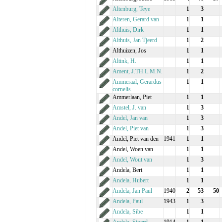
Altenburg, Teye
1
3
Alteren, Gerard van
1
1
Althuis, Dirk
1
1
Althuis, Jan Tjeerd
1
2
Althuizen, Jos
1
1
Altink, H.
1
1
Ament, J.TH.L.M.N.
1
2
Ammeraal, Gerardus
1
1
cornelis
Ammerlaan, Piet
1
1
Amstel, J. van
1
3
Andel, Jan van
1
3
Andel, Piet van
1
3
Andel, Piet van den
1941
1
1
Andel, Woen van
1
1
Andel, Wout van
1
3
Andela, Bert
1
1
Andela, Hubert
1
1
Andela, Jan Paul
1940
2
53
50
Andela, Paul
1943
1
3
Andela, Sibe
1
1