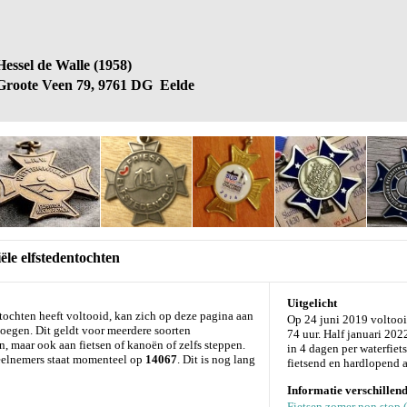
Hessel de Walle (1958)
Groote Veen 79, 9761 DG Eelde
ële elfstedentochten
Uitgelicht
ntochten heeft voltooid, kan zich op deze pagina aan
Op 24 juni 2019 voltoo
evoegen. Dit geldt voor meerdere soorten
74 uur. Half januari 20
n, maar ook aan fietsen of kanoën of zelfs steppen.
in 4 dagen per waterfiet
 deelnemers staat momenteel op
14067
. Dit is nog lang
fietsend en hardlopend a
Informatie verschillend
Fietsen zomer non stop 