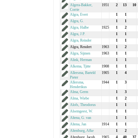
Algera-Bakker,
1951
2
13
10
Corrie
Algra, Evert
1
1
Algra, G.
1
1
Algra, Halbe
1925
1
2
Algra, J.P.
1
1
Algra, Reinder
1
1
Algra, Rendert
1963
1
2
Algra, Sijmen
1963
1
1
Alink, Herman
1
1
Alkema, Tjitte
1908
1
1
Allersma, Barteld
1905
1
4
Pieter
Allersma,
1944
1
3
Henderikus
Alma, Germ
1
3
Alma, Wiebe
1
2
Alofs, Theodorus
1
1
Alsemgeest, W.
1
1
Altena, G. van
1
1
Altena, Jan
1914
1
1
Altenburg, Afke
1
2
Altenburg, Jacob
1965
4
40
37