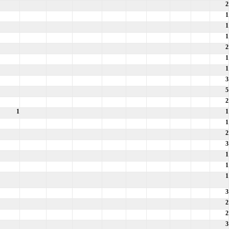
2
1
1
1
2
1
1
3
5
2
1
1
1
2
3
1
1
1
3
2
2
3