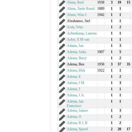
Abma, Roel
1938
3
19
15
Abma, Taede Ruurd
1889
1
1
Abma, Wim J.
1942
1
1
Abrahamse, Stef
1
1
Acda, Wim
1
2
Achterkamp, Laurens
1
1
Acker, E M van
1
1
Adams, Jan
1
3
Adema, Auke
1907
1
5
Adema, Barry
1
2
Adema, Ben
1958
3
37
35
Adema, Dirk
1922
1
1
Adema, E
1
2
Adema, J M
1
3
Adema, J.
1
1
Adema, J.A.
1
1
Adema, Jan
1
1
Francesco
Adema, Jannes
1
3
Adema, O
1
2
Adema, R L H
1
2
Adema, Sjoerd
2
20
17