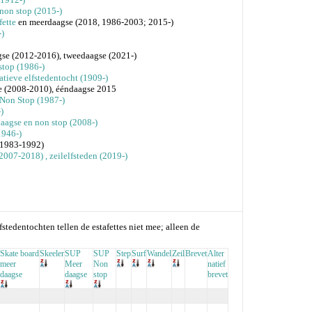
 non stop (2015-)
fette
en meerdaagse (2018, 1986-2003; 2015-)
)
se (2012-2016), tweedaagse (2021-)
stop (1986-)
natieve elfstedentocht (1909-)
e (2008-2010), ééndaagse 2015
 Non Stop (1987-)
)
aagse en non stop (2008-)
1946-)
(1983-1992)
 (2007-2018)
, zeilelfsteden (2019-)
fstedentochten tellen de estafettes niet mee; alleen de
Skate board
Skeeler
SUP
SUP
Step
Surf
Wandel
Zeil
Brevet
Alter
meer
Meer
Non
natief
daagse
daagse
stop
brevet