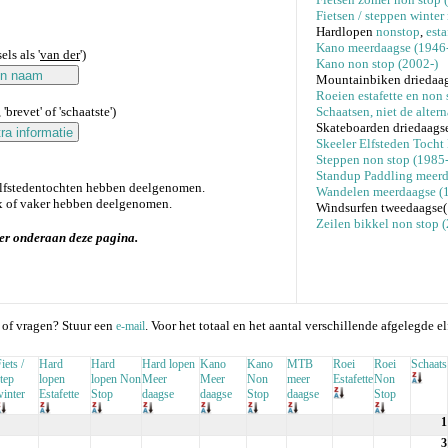
Fietsen / steppen winter
Hardlopen
nonstop
,
esta
Kano meerdaagse (1946-
ls als '
van der
')
Kano non stop (2002-)
Mountainbiken driedaag
Roeien estafette en non 
'brevet' of 'schaatste')
Schaatsen, niet de alter
Skateboarden driedaags
Skeeler Elfsteden Tocht
Steppen non stop (1985-
Standup Paddling meerd
elfstedentochten hebben deelgenomen.
Wandelen meerdaagse (
 of vaker hebben deelgenomen.
Windsurfen tweedaagse
Zeilen bikkel non stop
er onderaan deze pagina.
 of vragen? Stuur een
. Voor het totaal en het aantal verschillende afgelegde el
e-mail
iets /
Hard
Hard
Hard lopen
Kano
Kano
MTB
Roei
Roei
Schaats
tep
lopen
lopen Non
Meer
Meer
Non
meer
Estafette
Non
inter
Estafette
Stop
daagse
daagse
Stop
daagse
Stop
1
3