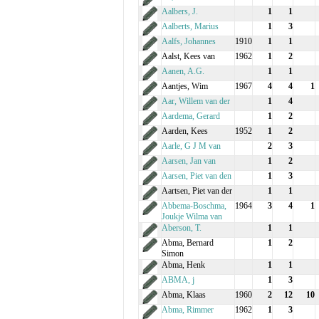
Aalbers, J.
1
1
Aalberts, Marius
1
3
Aalfs, Johannes
1910
1
1
Aalst, Kees van
1962
1
2
Aanen, A.G.
1
1
Aantjes, Wim
1967
4
4
1
Aar, Willem van der
1
4
Aardema, Gerard
1
2
Aarden, Kees
1952
1
2
Aarle, G J M van
2
3
Aarsen, Jan van
1
2
Aarsen, Piet van den
1
3
Aartsen, Piet van der
1
1
Abbema-Boschma,
1964
3
4
1
Joukje Wilma van
Aberson, T.
1
1
Abma, Bernard
1
2
Simon
Abma, Henk
1
1
ABMA, j
1
3
Abma, Klaas
1960
2
12
10
Abma, Rimmer
1962
1
3