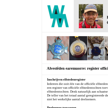
Alvestêden earemuorre: register offici
Inschrijven elfstedenregister
Iedereen die ooit één van de officiële elfstede
een register van officiële elfstedentochten to
elfstedentochten. Denk natuurlijk aan schaatse
De teller van het totaal aantal geregistreerde
niet het werkelijke aantal deelnemers.
Deelnemer toevoegen