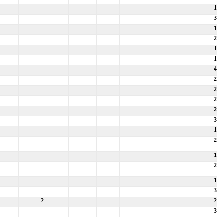
1
3
1
2
1
1
4
2
2
2
2
3
1
2
1
2
1
3
2
2
3