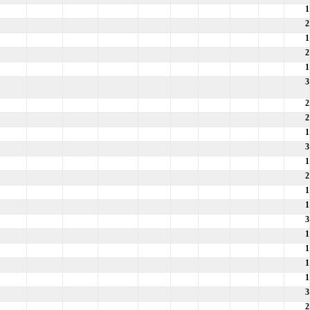
1
2
1
2
1
3
2
2
1
3
1
2
1
1
3
1
1
1
1
3
2