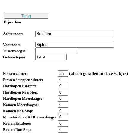
Bijwerken
Achternaam
Voornaam
Tussenvoegsel
Geboortejaar
(alleen getallen in deze vakjes)
Fietsen zomer:
Fietsen / steppen winter:
Hardlopen Estafette:
Hardlopen Non Stop:
Hardlopen Meerdaagse:
Kanoen Meerdaagse:
Kanoen Non Stop:
Mountainbike/ATB meerdaagse:
Roeien Estafette:
Roeien Non Stop: