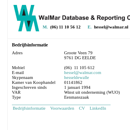
M.
(06) 11 10 56 12
E.
hessel@walmar.nl
Bedrijfsinformatie
Adres
Groote Veen 79
9761 DG EELDE
Mobiel
(06) 11 105 612
E-mail
hessel@walmar.com
Skypenaam
hesseldewalle
Kamer van Koophandel
01141862
Ingeschreven sinds
1 januari 1994
VAR
Winst uit onderneming (WUO)
Type
Eenmanszaak
Bedrijfsinformatie
Voorwaarden
CV
LinkedIn