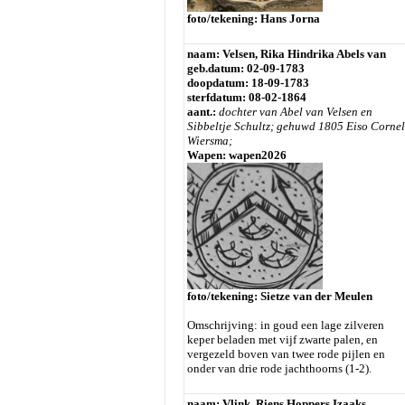
foto/tekening: Hans Jorna
naam: Velsen, Rika Hindrika Abels van
geb.datum: 02-09-1783
doopdatum: 18-09-1783
sterfdatum: 08-02-1864
aant.:
dochter van Abel van Velsen en
Sibbeltje Schultz;
gehuwd 1805 Eiso Cornel
Wiersma;
Wapen: wapen2026
foto/tekening: Sietze van der Meulen
Omschrijving: in goud een lage zilveren
keper beladen met vijf zwarte palen, en
vergezeld boven van twee rode pijlen en
onder van drie rode jachthoorns (1-2).
naam: Vlink, Riens Hoppers Izaaks