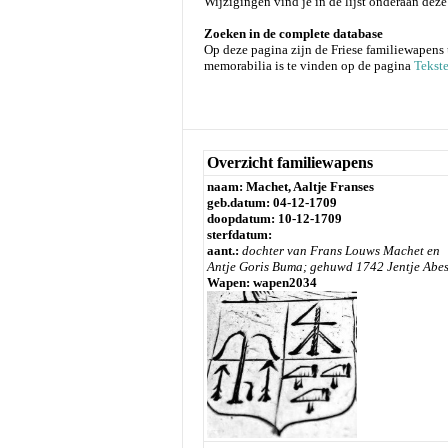
Wijzigingen vind je in de lijst onderaan deze
Zoeken in de complete database
Op deze pagina zijn de Friese familiewapens 
memorabilia is te vinden op de pagina
Tekste
Overzicht familiewapens
naam: Machet, Aaltje Franses
geb.datum: 04-12-1709
doopdatum: 10-12-1709
sterfdatum:
aant.:
dochter van Frans Louws Machet en
Antje Goris Buma;
gehuwd 1742 Jentje Abes
Wapen: wapen2034