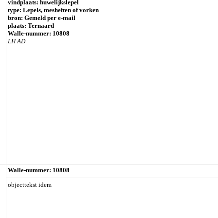
vindplaats: huwelijkslepel
type: Lepels, mesheften of vorken
bron: Gemeld per e-mail
plaats: Ternaard
Walle-nummer: 10808
LH AD
Walle-nummer: 10808
objecttekst idem