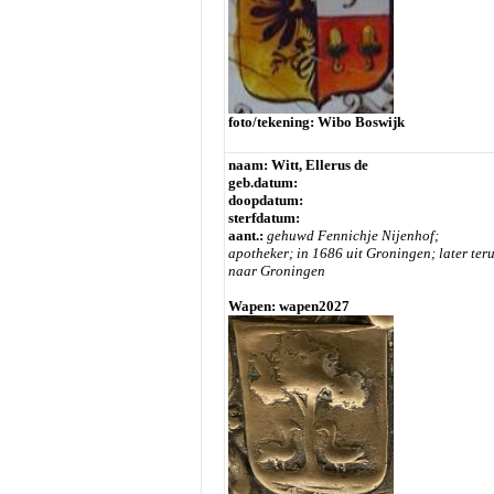
foto/tekening: Wibo Boswijk
naam: Witt, Ellerus de
geb.datum:
doopdatum:
sterfdatum:
aant.:
gehuwd Fennichje Nijenhof;
apotheker; in 1686 uit Groningen; later ter
naar Groningen
Wapen: wapen2027