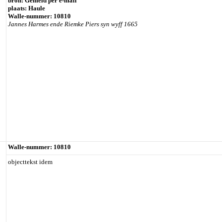
bron: Gemeld per e-mail
plaats: Haule
Walle-nummer: 10810
Jannes Harmes ende Riemke Piers syn wyff 1665
Walle-nummer: 10810
objecttekst idem