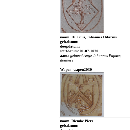
naam: Hilarius, Johannes Hilarius
geb.datum:
doopdatum:
sterfdatum: 01-07-1670
aant.:
gehuwd Antje Johannes Papma;
dominee
Wapen: wapen2030
naam: Riemke Piers
geb.datum: