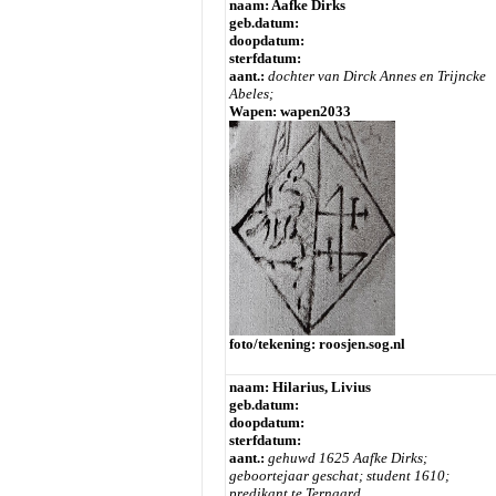
naam: Aafke Dirks
geb.datum:
doopdatum:
sterfdatum:
aant.:
dochter van Dirck Annes en Trijncke
Abeles;
Wapen: wapen2033
foto/tekening: roosjen.sog.nl
naam: Hilarius, Livius
geb.datum:
doopdatum:
sterfdatum:
aant.:
gehuwd 1625 Aafke Dirks;
geboortejaar geschat; student 1610;
predikant te Ternaard