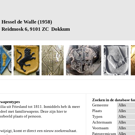
Hessel de Walle (1958)
Reidmosk 6, 9101 ZC Dokkum
Zoeken in de database f
r wapentypes
Gemeente
ia uit Friesland tot 1811. Inmiddels heb ik meer
Plaats
deel met familiewapens. Deze zijn hier te
orbeeld plaats of persoon.
Typen
Achternaam
Voornaam
wijzigt, komt er direct een nieuw zoekresultaat.
Patronymicum