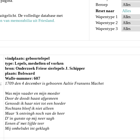
 pagina.
Beroep
Reset naar
Alles
uitgelicht. De volledige database met
Wapentype 1
n van memorabilia uit Friesland.
Wapentype 2
Wapentype 3
vindplaats: geboortelepel
type: Lepels, mesheften of vorken
bron: Onderzoek Friese sierlepels J. Schipper
plaats: Bolsward
Walle-nummer: 607
;
1709 den 4 december is gebooren Aaltie Fransens Machet
Was mijn vaader en mijn moeder
Door de doodt haast afgesneen
Genoodt ik haar niet tot een hoeder
Nochtans bleef ik niet alleen
Maar ‘k ontvingh noch van de heer
D’ in gunste op mij neer sagh
Eenen d’ met lijfde teer
Mij omhelsdet int geklagh