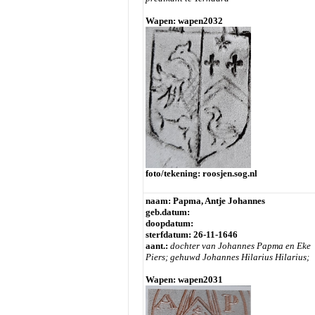
Wapen: wapen2032
foto/tekening: roosjen.sog.nl
naam: Papma, Antje Johannes
geb.datum:
doopdatum:
sterfdatum: 26-11-1646
aant.:
dochter van Johannes Papma en Eke
Piers;
gehuwd Johannes Hilarius Hilarius;
Wapen: wapen2031