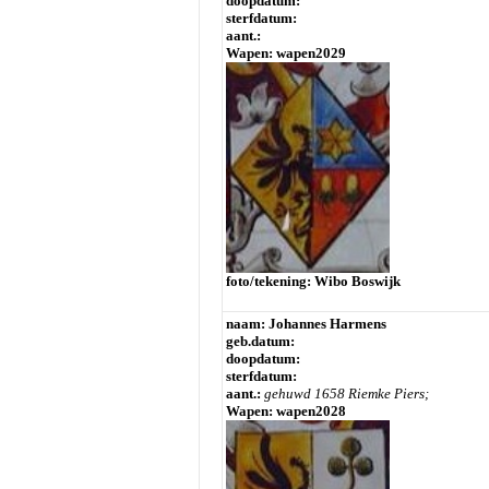
doopdatum:
sterfdatum:
aant.:
Wapen: wapen2029
foto/tekening: Wibo Boswijk
naam: Johannes Harmens
geb.datum:
doopdatum:
sterfdatum:
aant.:
gehuwd 1658 Riemke Piers;
Wapen: wapen2028