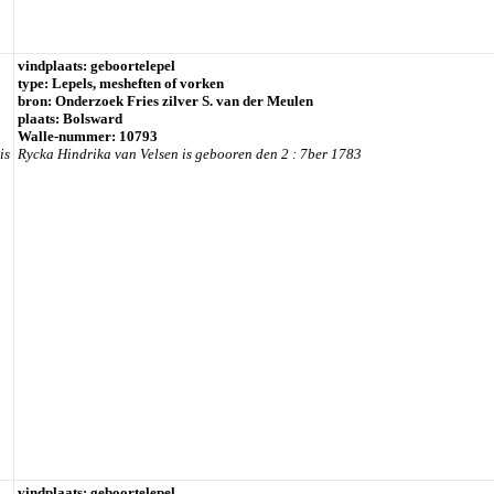
vindplaats: geboortelepel
type: Lepels, mesheften of vorken
bron: Onderzoek Fries zilver S. van der Meulen
plaats: Bolsward
Walle-nummer: 10793
is
Rycka Hindrika van Velsen is gebooren den 2 : 7ber 1783
vindplaats: geboortelepel