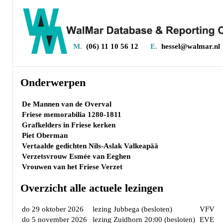
M.
(06) 11 10 56 12
E.
hessel@walmar.nl
Onderwerpen
De Mannen van de Overval
Friese memorabilia 1280-1811
Grafkelders in Friese kerken
Piet Oberman
Vertaalde gedichten Nils-Aslak Valkeapää
Verzetsvrouw Esmée van Eeghen
Vrouwen van het Friese Verzet
Overzicht alle actuele lezingen
do 29 oktober 2026
lezing Jubbega (besloten)
VFV
do 5 november 2026
lezing Zuidhorn 20:00 (besloten)
EVE