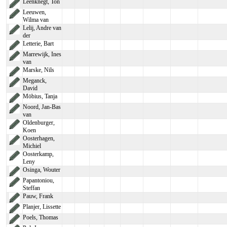
Leenknegt, Ton
Leeuwen,
Wilma van
Lelij, Andre van
der
Letterie, Bart
Marrewijk, Ines
van
Marske, Nils
Meganck,
David
Möbius, Tanja
Noord, Jan-Bas
van
Oldenburger,
Koen
Oosterhagen,
Michiel
Oosterkamp,
Leny
Osinga, Wouter
Papantoniou,
Steffan
Pauw, Frank
Planjer, Lissette
Poels, Thomas