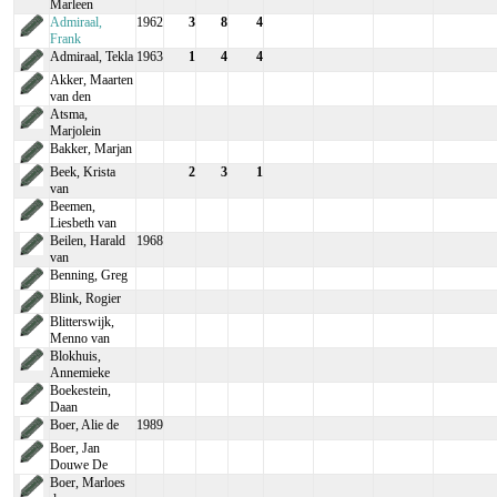
Marleen
Admiraal,
1962
3
8
4
Frank
Admiraal, Tekla
1963
1
4
4
Akker, Maarten
van den
Atsma,
Marjolein
Bakker, Marjan
Beek, Krista
2
3
1
van
Beemen,
Liesbeth van
Beilen, Harald
1968
van
Benning, Greg
Blink, Rogier
Blitterswijk,
Menno van
Blokhuis,
Annemieke
Boekestein,
Daan
Boer, Alie de
1989
Boer, Jan
Douwe De
Boer, Marloes