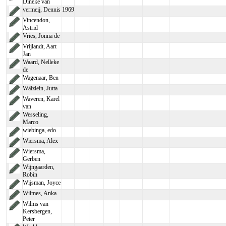
Dineke van
vermeij, Dennis
1969
Vincendon,
Astrid
Vries, Jonna de
Vrijlandt, Aart
Jan
Waard, Nelleke
de
Wagenaar, Ben
Wälzlein, Jutta
Waveren, Karel
van
Wesseling,
Marco
wiebinga, edo
Wiersma, Alex
Wiersma,
Gerben
Wijngaarden,
Robin
Wijsman, Joyce
Wilmes, Anka
Wilms van
Kersbergen,
Peter