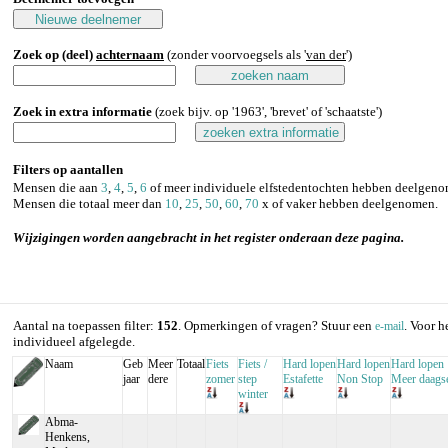
Zoek op (deel)
achternaam
(zonder voorvoegsels als '
van der
')
Zoek in extra informatie
(zoek bijv. op '1963', 'brevet' of 'schaatste')
Filters op aantallen
Mensen die aan
3
,
4
,
5
,
6
of meer individuele elfstedentochten hebben deelgeno
Mensen die totaal meer dan
10
,
25
,
50
,
60
,
70
x of vaker hebben deelgenomen.
Wijzigingen worden aangebracht in het register onderaan deze pagina.
Aantal na toepassen filter:
152
. Opmerkingen of vragen? Stuur een
. Voor h
e-mail
individueel afgelegde.
Naam
Geb
Meer
Totaal
Fiets
Fiets /
Hard lopen
Hard lopen
Hard lopen
jaar
dere
zomer
step
Estafette
Non Stop
Meer daags
winter
Abma-
Henkens,