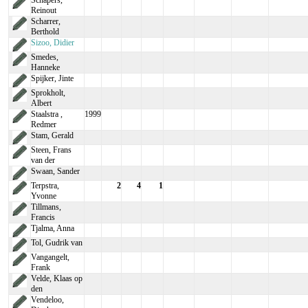
Schapers,
Reinout
Scharrer,
Berthold
Sizoo, Didier
Smedes,
Hanneke
Spijker, Jinte
Sprokholt,
Albert
Staalstra ,
1999
Redmer
Stam, Gerald
Steen, Frans
van der
Swaan, Sander
Terpstra,
2
4
1
Yvonne
Tillmans,
Francis
Tjalma, Anna
Tol, Gudrik van
Vangangelt,
Frank
Velde, Klaas op
den
Vendeloo,