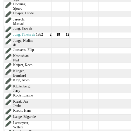
Hooning,
Sjoerd
Hosper, Hidde
Jarosch,
Michael
Jong, Taco de
Jong, Tineke de
1992
2
18
12
Jonge, Nadine
de
Joossens, Filip
Kashishian,
Neil
Keijzer, Koen
Klinger,
Bernhard
Klop, Arjen
Kluitenberg,
Jerry
Koots, Lianne
Kraak, Jan
Jouke
Kroon, Hans
Lange, Edgar de
Larmoyeur,
Willem