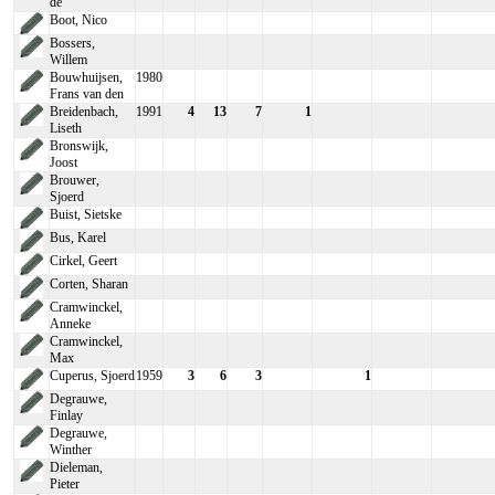
de
Boot, Nico
Bossers,
Willem
Bouwhuijsen,
1980
Frans van den
Breidenbach,
1991
4
13
7
1
Liseth
Bronswijk,
Joost
Brouwer,
Sjoerd
Buist, Sietske
Bus, Karel
Cirkel, Geert
Corten, Sharan
Cramwinckel,
Anneke
Cramwinckel,
Max
Cuperus, Sjoerd
1959
3
6
3
1
Degrauwe,
Finlay
Degrauwe,
Winther
Dieleman,
Pieter