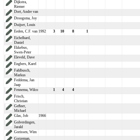
Dijkstra,
Riemer
Dort, Andre van
Droogsma, Joy
Duijser, Louis
Eeden, C.F. van
1992
3
10
8
1
Eichelhard,
Daniel
Ekkebus,
Swen-Peter
Eleveld, Dave
Engbers, Karel
Fahlbusch,
Markus
Feddema, Jan
Jaap
Fennema, Wilco
1
4
4
Frisch,
Christian
Geßner,
Michael
Glas, Job
1966
Golverdingen,
Jarald
Gorissen, Wim
Gorzeman,