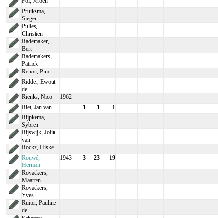
Pol, Jeroen
Pruiksma,
Sieger
Pulles,
Christien
Rademaker,
Bert
Rademakers,
Patrick
Renou, Pim
Ridder, Ewout
de
Rienks, Nico
1962
Riet, Jan van
1
1
1
Rijpkema,
Sybren
Rijswijk, Jolin
van
Rockx, Hiske
Rouwé,
1943
3
23
19
Herman
Royackers,
Maarten
Royackers,
Yves
Ruiter, Pauline
de