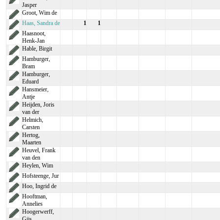
Jasper
Groot, Wim de
Haas, Sandra de
1
1
Haasnoot,
Henk-Jan
Hable, Birgit
Hamburger,
Bram
Hamburger,
Eduard
Hansmeier,
Antje
Heijden, Joris
van der
Helmich,
Carsten
Hertog,
Maarten
Heuvel, Frank
van den
Heylen, Wim
Hofsteenge, Jur
Hoo, Ingrid de
Hooftman,
Annelies
Hoogerwerff,
Gijs