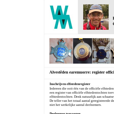
Alvestêden earemuorre: register offici
Inschrijven elfstedenregister
Iedereen die ooit één van de officiële elfstede
een register van officiële elfstedentochten to
elfstedentochten. Denk natuurlijk aan schaatse
De teller van het totaal aantal geregistreerde
niet het werkelijke aantal deelnemers.
Deelnemer toevoegen