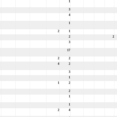
1
3
4
1
2
1
2
2
3
17
2
2
4
2
3
1
1
2
2
1
1
2
4