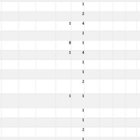
1
2
1
4
1
8
1
1
4
1
1
2
1
1
1
1
2
1