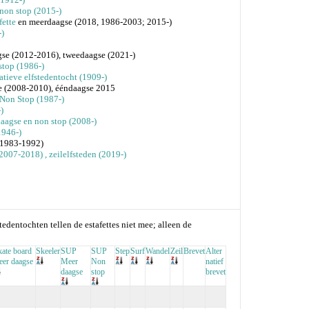
 non stop (2015-)
fette
en meerdaagse (2018, 1986-2003; 2015-)
)
se (2012-2016), tweedaagse (2021-)
stop (1986-)
natieve elfstedentocht (1909-)
e (2008-2010), ééndaagse 2015
 Non Stop (1987-)
)
aagse en non stop (2008-)
1946-)
(1983-1992)
 (2007-2018)
, zeilelfsteden (2019-)
stedentochten tellen de estafettes niet mee; alleen de
kate board
Skeeler
SUP
SUP
Step
Surf
Wandel
Zeil
Brevet
Alter
eer daagse
Meer
Non
natief
daagse
stop
brevet