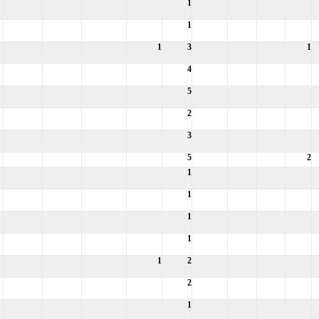
1
1
1
3
1
4
5
2
3
5
2
1
1
1
1
1
2
2
1