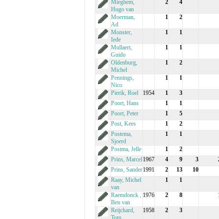
Mieghem,
2
4
Hugo van
Moerman,
1
2
Ad
Monster,
1
1
Iede
Mullaert,
1
1
Guido
Oldenburg,
1
2
Michel
Pennings,
1
1
Nico
Pierik, Roel
1954
1
3
Poort, Hans
1
1
Poort, Peter
1
5
Post, Kees
1
2
Postema,
1
1
Sjoerd
Postma, Jelle
1
2
Prins, Marcel
1967
4
9
3
Prins, Sander
1991
2
13
10
Raay, Michel
1
1
van
Raemdonck ,
1976
2
8
Ben van
Reijchard,
1958
2
3
Tom