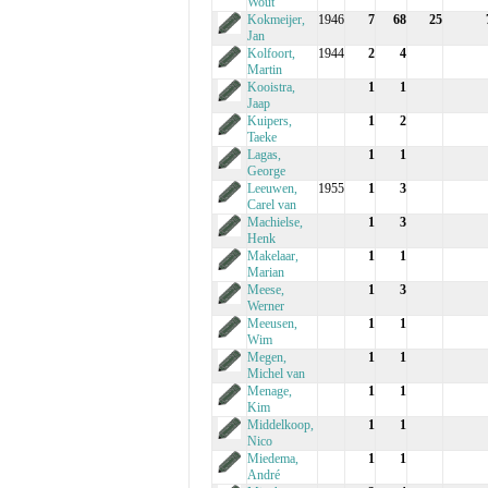
Wout
Kokmeijer,
1946
7
68
25
Jan
Kolfoort,
1944
2
4
Martin
Kooistra,
1
1
Jaap
Kuipers,
1
2
Taeke
Lagas,
1
1
George
Leeuwen,
1955
1
3
Carel van
Machielse,
1
3
Henk
Makelaar,
1
1
Marian
Meese,
1
3
Werner
Meeusen,
1
1
Wim
Megen,
1
1
Michel van
Menage,
1
1
Kim
Middelkoop,
1
1
Nico
Miedema,
1
1
André