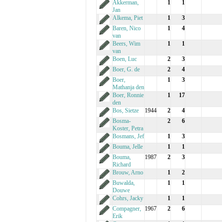
Akkerman,
1
1
Jan
Alkema, Piet
1
3
Baren, Nico
1
4
van
Beers, Wim
1
1
van
Boen, Luc
2
3
Boer, G. de
2
4
Boer,
1
3
Mathanja den
Boer, Ronnie
1
17
den
Bos, Sietze
1944
2
4
Bosma-
2
6
Koster, Petra
Bosmans, Jef
1
3
Bouma, Jelle
1
1
Bouma,
1987
2
3
Richard
Brouw, Arno
1
2
Buwalda,
1
1
Douwe
Cohrs, Jacky
1
1
Compagner,
1967
2
6
Erik