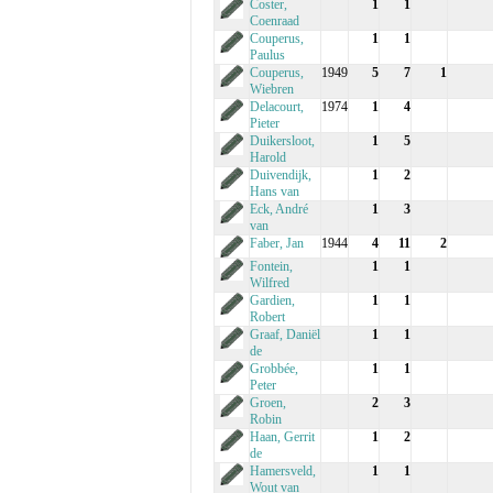
Coster,
1
1
Coenraad
Couperus,
1
1
Paulus
Couperus,
1949
5
7
1
Wiebren
Delacourt,
1974
1
4
Pieter
Duikersloot,
1
5
Harold
Duivendijk,
1
2
Hans van
Eck, André
1
3
van
Faber, Jan
1944
4
11
2
Fontein,
1
1
Wilfred
Gardien,
1
1
Robert
Graaf, Daniël
1
1
de
Grobbée,
1
1
Peter
Groen,
2
3
Robin
Haan, Gerrit
1
2
de
Hamersveld,
1
1
Wout van