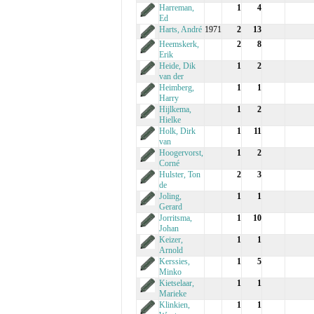
Harreman,
1
4
Ed
Harts, André
1971
2
13
Heemskerk,
2
8
Erik
Heide, Dik
1
2
van der
Heimberg,
1
1
Harry
Hijlkema,
1
2
Hielke
Holk, Dirk
1
11
van
Hoogervorst,
1
2
Corné
Hulster, Ton
2
3
de
Joling,
1
1
Gerard
Jorritsma,
1
10
Johan
Keizer,
1
1
Arnold
Kerssies,
1
5
Minko
Kietselaar,
1
1
Marieke
Klinkien,
1
1