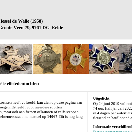
Hessel de Walle (1958)
Groote Veen 79, 9761 DG Eelde
ële elfstedentochten
Uitgelicht
ntochten heeft voltooid, kan zich op deze pagina aan
Op 24 juni 2019 voltoo
evoegen. Dit geldt voor meerdere soorten
74 uur. Half januari 20
n, maar ook aan fietsen of kanoën of zelfs steppen.
in 4 dagen per waterfiet
 deelnemers staat momenteel op
14067
. Dit is nog lang
fietsend en hardlopend a
Informatie verschillend
Fietsen zomer non stop 