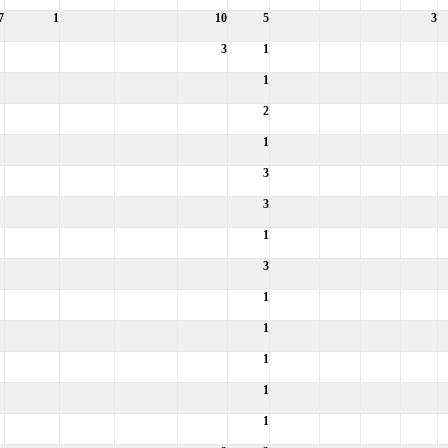
7
1
10
5
3
3
1
1
2
1
3
3
1
3
1
1
1
1
1