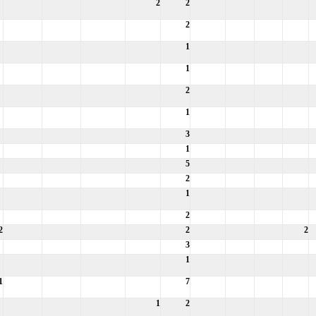
2
2
2
1
1
2
1
3
1
5
2
1
2
2
2
2
3
1
1
7
1
2