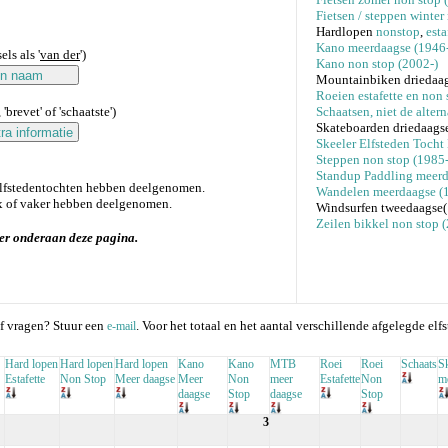
Fietsen / steppen winter
Hardlopen
nonstop
,
esta
Kano meerdaagse (1946-
ls als '
van der
')
Kano non stop (2002-)
Mountainbiken driedaag
Roeien estafette en non 
'brevet' of 'schaatste')
Schaatsen, niet de alter
Skateboarden driedaags
Skeeler Elfsteden Tocht
Steppen non stop (1985-
Standup Paddling meerd
elfstedentochten hebben deelgenomen.
Wandelen meerdaagse (
 of vaker hebben deelgenomen.
Windsurfen tweedaagse
Zeilen bikkel non stop
er onderaan deze pagina.
f vragen? Stuur een
. Voor het totaal en het aantal verschillende afgelegde elf
e-mail
Hard lopen
Hard lopen
Hard lopen
Kano
Kano
MTB
Roei
Roei
Schaats
S
Estafette
Non Stop
Meer daagse
Meer
Non
meer
Estafette
Non
m
daagse
Stop
daagse
Stop
3