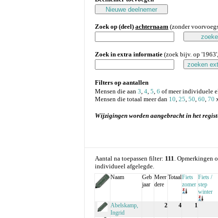
Zoek op (deel)
achternaam
(zonder voorvoegse
Zoek in extra informatie
(zoek bijv. op '1963', 
Filters op aantallen
Mensen die aan
3
,
4
,
5
,
6
of meer individuele 
Mensen die totaal meer dan
10
,
25
,
50
,
60
,
70
x
Wijzigingen worden aangebracht in het regist
Aantal na toepassen filter:
111
. Opmerkingen o
individueel afgelegde.
Naam
Geb
Meer
Totaal
Fiets
Fiets /
jaar
dere
zomer
step
winter
Abelskamp,
2
4
1
Ingrid