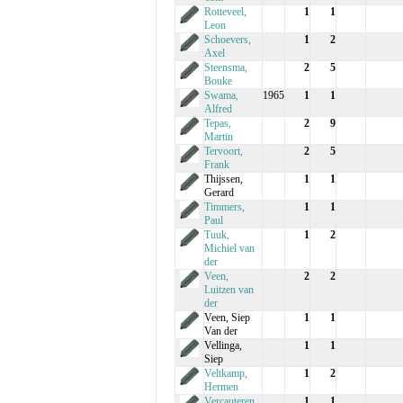
Rotteveel,
1
1
Leon
Schoevers,
1
2
Axel
Steensma,
2
5
Bouke
Swama,
1965
1
1
Alfred
Tepas,
2
9
Martin
Tervoort,
2
5
Frank
Thijssen,
1
1
Gerard
Timmers,
1
1
Paul
Tuuk,
1
2
Michiel van
der
Veen,
2
2
Luitzen van
der
Veen, Siep
1
1
Van der
Vellinga,
1
1
Siep
Veltkamp,
1
2
Hermen
Vercauteren,
1
1