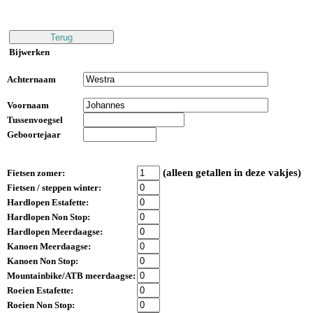
Bijwerken
Achternaam
Voornaam
Tussenvoegsel
Geboortejaar
(alleen getallen in deze vakjes)
Fietsen zomer:
Fietsen / steppen winter:
Hardlopen Estafette:
Hardlopen Non Stop:
Hardlopen Meerdaagse:
Kanoen Meerdaagse:
Kanoen Non Stop:
Mountainbike/ATB meerdaagse:
Roeien Estafette:
Roeien Non Stop: